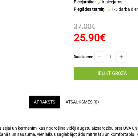
Pieejamība:
Ir pieejams
Piegādes termiņi
1-5 darba die
37.00€
25.90€
Daudzums:
IELIKT GROZĀ
APRAKSTS
ATSAUKSMES (0)
ejai un ķermenim, kas nodrošina vidēji augstu aizsardzību pret UVA un 
šanās un sausuma, vienlaikus saglabājot ādu mitrinātu un komfortablu. Krē