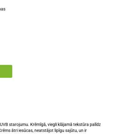
nas
UVB starojumu. Krēmīgā, viegli klājamā tekstūra palīdz
ms ātri iesūcas, neatstājot lipīgu sajūtu, un ir