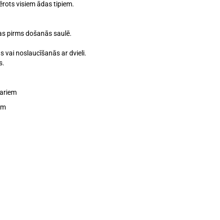
ērots visiem ādas tipiem.
as pirms došanās saulē.
as vai noslaucīšanās ar dvieli.
s.
tariem
em