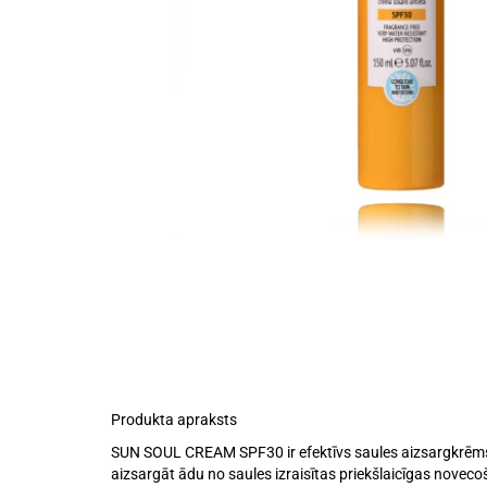
Produkta apraksts
SUN SOUL CREAM SPF30 ir efektīvs saules aizsargkrēms s
aizsargāt ādu no saules izraisītas priekšlaicīgas noveco