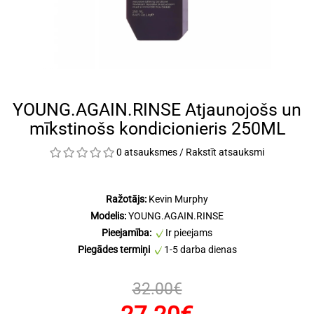
YOUNG.AGAIN.RINSE Atjaunojošs un
mīkstinošs kondicionieris 250ML
0 atsauksmes
/
Rakstīt atsauksmi
Ražotājs:
Kevin Murphy
Modelis:
YOUNG.AGAIN.RINSE
Pieejamība:
Ir pieejams
Piegādes termiņi
1-5 darba dienas
32.00€