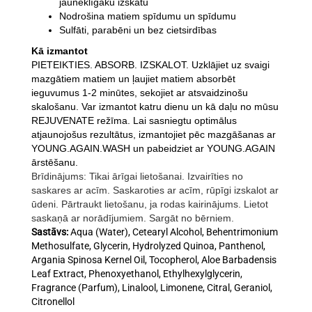
jauneklīgāku izskatu
Nodrošina matiem spīdumu un spīdumu
Sulfāti, parabēni un bez cietsirdības
Kā izmantot
PIETEIKTIES. ABSORB. IZSKALOT. Uzklājiet uz svaigi
mazgātiem matiem un ļaujiet matiem absorbēt
ieguvumus 1-2 minūtes, sekojiet ar atsvaidzinošu
skalošanu. Var izmantot katru dienu un kā daļu no mūsu
REJUVENATE režīma. Lai sasniegtu optimālus
atjaunojošus rezultātus, izmantojiet pēc mazgāšanas ar
YOUNG.AGAIN.WASH un pabeidziet ar YOUNG.AGAIN
ārstēšanu.
Brīdinājums: Tikai ārīgai lietošanai. Izvairīties no
saskares ar acīm. Saskaroties ar acīm, rūpīgi izskalot ar
ūdeni. Pārtraukt lietošanu, ja rodas kairinājums. Lietot
saskaņā ar norādījumiem. Sargāt no bērniem.
Sastāvs:
Aqua (Water), Cetearyl Alcohol, Behentrimonium
Methosulfate, Glycerin, Hydrolyzed Quinoa, Panthenol,
Argania Spinosa Kernel Oil, Tocopherol, Aloe Barbadensis
Leaf Extract, Phenoxyethanol, Ethylhexylglycerin,
Fragrance (Parfum), Linalool, Limonene, Citral, Geraniol,
Citronellol