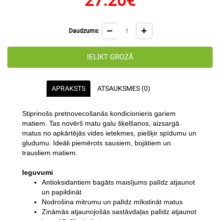
27.20€
Daudzums:
IELIKT GROZĀ
APRAKSTS
ATSAUKSMES (0)
Stiprinošs pretnovecošanās kondicionieris gariem
matiem. Tas novērš matu galu šķelšanos, aizsargā
matus no apkārtējās vides ietekmes, piešķir spīdumu un
gludumu.
Ideāli piemērots sausiem, bojātiem un
trausliem matiem.
Ieguvumi
Antioksidantiem bagāts maisījums palīdz atjaunot
un papildināt
Nodrošina mitrumu un palīdz mīkstināt matus
Zināmās atjaunojošās sastāvdaļas palīdz atjaunot