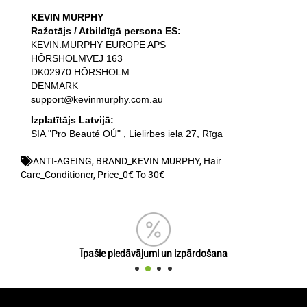
KEVIN MURPHY
Ražotājs / Atbildīgā persona ES:
KEVIN.MURPHY EUROPE APS
HŌRSHOLMVEJ 163
DK02970 HŌRSHOLM
DENMARK
support@kevinmurphy.com.au
Izplatītājs Latvijā:
SIA "Pro Beauté OÚ" , Lielirbes iela 27, Rīga
ANTI-AGEING
,
BRAND_KEVIN MURPHY
,
Hair
Care_Conditioner
,
Price_0€ To 30€
Īpašie piedāvājumi un izpārdošana