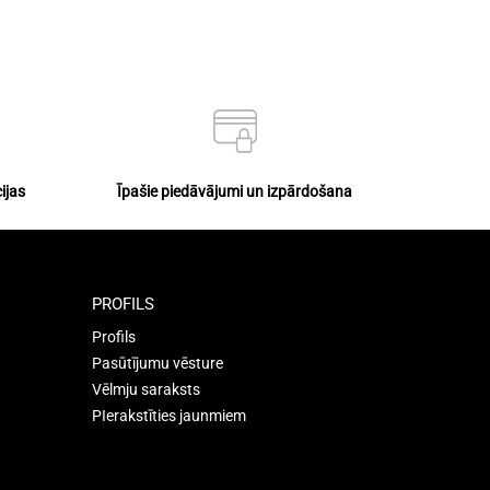
ijas
Īpašie piedāvājumi un izpārdošana
PROFILS
Profils
Pasūtījumu vēsture
Vēlmju saraksts
PIerakstīties jaunmiem