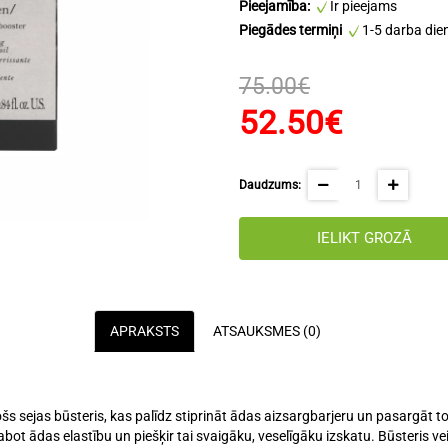
Pieejamība:
Ir pieejams
Piegādes termiņi
1-5 darba die
75.00€
52.50€
Daudzums:
IELIKT GROZĀ
APRAKSTS
ATSAUKSMES (0)
 sejas būsteris, kas palīdz stiprināt ādas aizsargbarjeru un pasargāt to n
bot ādas elastību un piešķir tai svaigāku, veselīgāku izskatu. Būsteris v