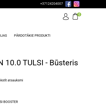
+37124204007
0
IJAS
PĀRDOTĀKIE PRODUKTI
10.0 TULSI - Būsteris
kstīt atsauksmi
LSI BOOSTER