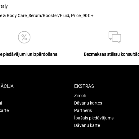
taly
e & Body Care_Serum/Booster/Fluid
,
Price_90€ +
ie piedāvājumi un izpārdošana
Bezmaksas stilistu konsultāc
ĀCIJA
EKSTRAS
Zīmoli
i
Dāvanu kartes
karte
Partneris
Īpašais piedāvājums
Dāvanu karte