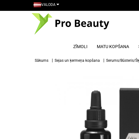
VALODA
ZĪMOLI
MATU KOPŠANA
Sākums
Sejas un ķermeņa kopšana
Serums/Būsteris/Š