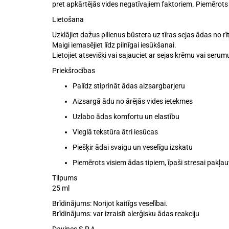
pret apkārtējās vides negatīvajiem faktoriem. Piemērot
Lietošana
Uzklājiet dažus pilienus būstera uz tīras sejas ādas no r
Maigi iemasējiet līdz pilnīgai iesūkšanai.
Lietojiet atsevišķi vai sajauciet ar sejas krēmu vai ser
Priekšrocības
Palīdz stiprināt ādas aizsargbarjeru
Aizsargā ādu no ārējās vides ietekmes
Uzlabo ādas komfortu un elastību
Vieglā tekstūra ātri iesūcas
Piešķir ādai svaigu un veselīgu izskatu
Piemērots visiem ādas tipiem, īpaši stresai pakļau
Tilpums
25 ml
Brīdinājums:
Norijot kaitīgs veselībai.
Brīdinājums:
var izraisīt alerģisku ādas reakciju