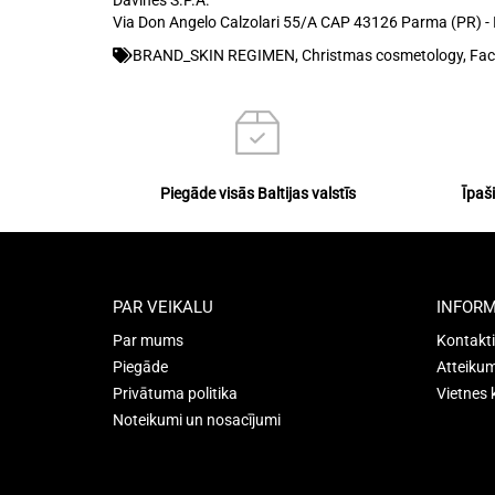
Davines S.P.A.
Via Don Angelo Calzolari 55/A CAP 43126 Parma (PR) - I
BRAND_SKIN REGIMEN
,
Christmas cosmetology
,
Fac
Piegāde visās Baltijas valstīs
Īpaš
PAR VEIKALU
INFORM
Par mums
Kontakti
Piegāde
Atteikum
Privātuma politika
Vietnes 
Noteikumi un nosacījumi