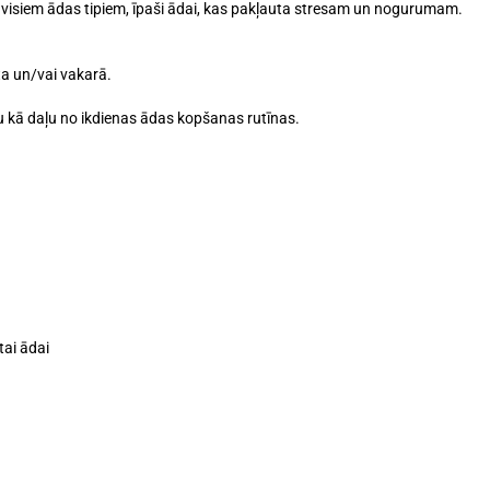
s visiem ādas tipiem, īpaši ādai, kas pakļauta stresam un nogurumam.
īta un/vai vakarā.
umu kā daļu no ikdienas ādas kopšanas rutīnas.
tai ādai