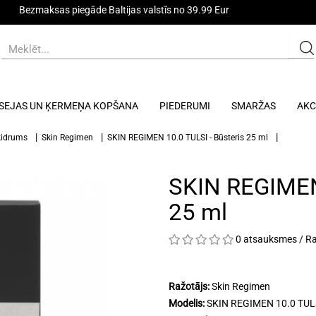
Bezmaksas piegāde Baltijas valstīs no 39.99 Eur
SEJAS UN ĶERMEŅA KOPŠANA
PIEDERUMI
SMARŽAS
AKC
ķidrums
Skin Regimen
SKIN REGIMEN 10.0 TULSI - Būsteris 25 ml
SKIN REGIMEN 
25 ml
0 atsauksmes
/
Ra
Ražotājs:
Skin Regimen
Modelis:
SKIN REGIMEN 10.0 TU