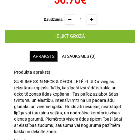
56.70€
Daudzums:
IELIKT GROZĀ
APRAKSTS
ATSAUKSMES (0)
Produkta apraksts
SUBLIME SKIN NECK & DÉCOLLETÉ FLUID ir vieglas
tekstūras kopjošs fluīds, kas īpaši izstrādāts kakla un
dekoltē zonas ādas kopšanai. Tas palīdz uzlabot ādas
tvirtumu un elastību, intensīvi mitrina un padara ādu
gludāku un vienmērīgāku. Fluīds ātri iesūcas, neatstājot
lipīgu vai taukainu sajūtu, un nodrošina komfortu visas
dienas garumā. Piemērots visiem ādas tipiem, īpaši ādai
ar elastības zudumu, sausuma vai noguruma pazīmēm
kakla un dekoltē zonā.