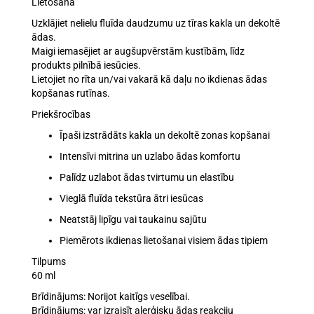
Lietošana
Uzklājiet nelielu fluīda daudzumu uz tīras kakla un dekoltē
ādas.
Maigi iemasējiet ar augšupvērstām kustībām, līdz
produkts pilnībā iesūcies.
Lietojiet no rīta un/vai vakarā kā daļu no ikdienas ādas
kopšanas rutīnas.
Priekšrocības
Īpaši izstrādāts kakla un dekoltē zonas kopšanai
Intensīvi mitrina un uzlabo ādas komfortu
Palīdz uzlabot ādas tvirtumu un elastību
Vieglā fluīda tekstūra ātri iesūcas
Neatstāj lipīgu vai taukainu sajūtu
Piemērots ikdienas lietošanai visiem ādas tipiem
Tilpums
60 ml
Brīdinājums:
Norijot kaitīgs veselībai.
Brīdinājums:
var izraisīt alerģisku ādas reakciju