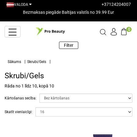
+37124204007
VALODA
Bezmaksas piegāde Baltijas valstīs no 39.99 Eur
0
Filter
Sākums
Skrubi/Gels
Skrubi/Gels
Rāda no 1 līdz 10, kopā 10
Kārtošanas secība:
Skatīt vienlaicīgi: