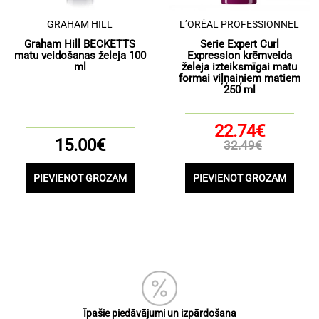
GRAHAM HILL
L’ORÉAL PROFESSIONNEL
Graham Hill BECKETTS
Serie Expert Curl
matu veidošanas želeja 100
Expression krēmveida
ml
želeja izteiksmīgai matu
formai viļņaiņiem matiem
250 ml
22.74€
15.00€
32.49€
PIEVIENOT GROZAM
PIEVIENOT GROZAM
Īpašie piedāvājumi un izpārdošana