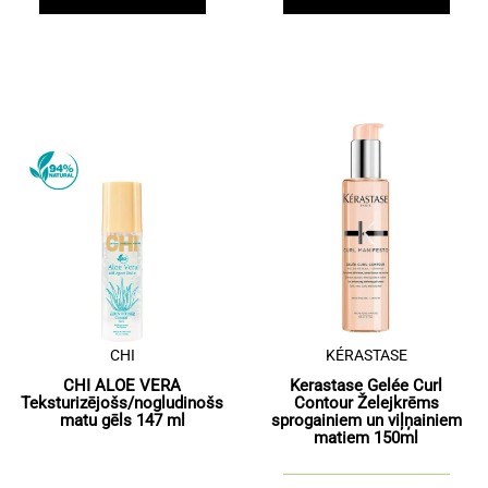
CHI
KÉRASTASE
CHI ALOE VERA
Kerastase Gelée Curl
Teksturizējošs/nogludinošs
Contour Želejkrēms
matu gēls 147 ml
sprogainiem un viļņainiem
matiem 150ml