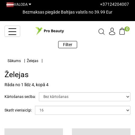
+37124204007
VALODA
Bezmaksas piegāde Baltijas valstīs no 39.99 Eur
0
Filter
Sākums
Želejas
Želejas
Rāda no 1 līdz 4, kopā 4
Kārtošanas secība:
Skatīt vienlaicīgi: