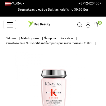
+37124204007
VALODA
Bezmaksas piegāde Baltijas valstīs no 39.99 Eur
0
Sākums
Matu kopšana
Šampūni
Kérastase
Kerastase Bain Nutri-Fortifiant Šampūns pret matu izkrišanu 250ml