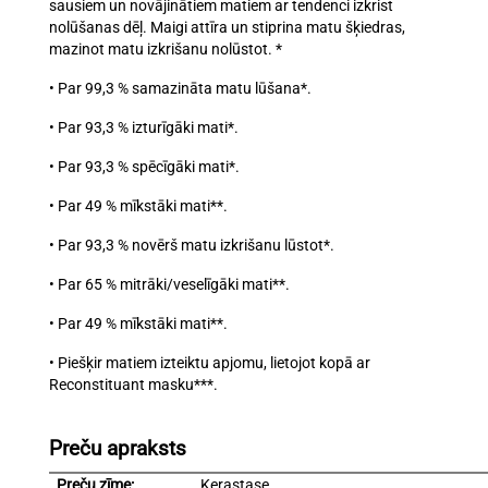
sausiem un novājinātiem matiem ar tendenci izkrist
nolūšanas dēļ. Maigi attīra un stiprina matu šķiedras,
mazinot matu izkrišanu nolūstot. *
• Par 99,3 % samazināta matu lūšana*.
• Par 93,3 % izturīgāki mati*.
• Par 93,3 % spēcīgāki mati*.
• Par 49 % mīkstāki mati**.
• Par 93,3 % novērš matu izkrišanu lūstot*.
• Par 65 % mitrāki/veselīgāki mati**.
• Par 49 % mīkstāki mati**.
• Piešķir matiem izteiktu apjomu, lietojot kopā ar
Reconstituant masku***.
Preču apraksts
Preču zīme:
Kerastase