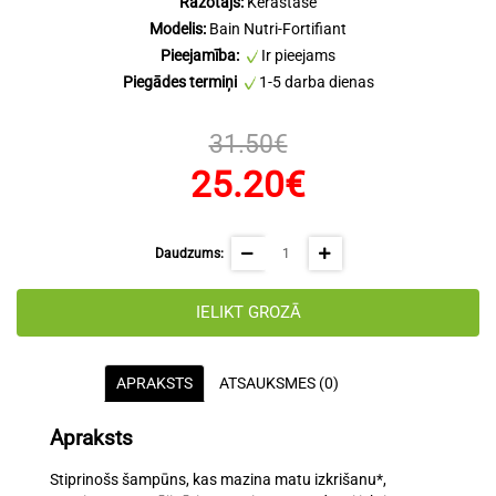
Ražotājs:
Kérastase
Modelis:
Bain Nutri-Fortifiant
Pieejamība:
Ir pieejams
Piegādes termiņi
1-5 darba dienas
31.50€
25.20€
Daudzums:
IELIKT GROZĀ
APRAKSTS
ATSAUKSMES (0)
Apraksts
Stiprinošs šampūns, kas mazina matu izkrišanu*,