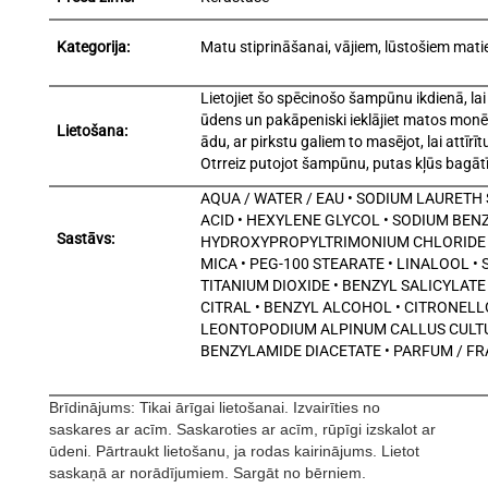
Kategorija:
Matu stiprināšanai, vājiem, lūstošiem mat
Lietojiet šo spēcinošo šampūnu ikdienā, lai
ūdens un pakāpeniski ieklājiet matos monē
Lietošana:
ādu, ar pirkstu galiem to masējot, lai attī
Otrreiz putojot šampūnu, putas kļūs bagātīg
AQUA / WATER / EAU • SODIUM LAURETH
ACID • HEXYLENE GLYCOL • SODIUM BE
Sastāvs:
HYDROXYPROPYLTRIMONIUM CHLORIDE • T
MICA • PEG-100 STEARATE • LINALOOL •
TITANIUM DIOXIDE • BENZYL SALICYLATE
CITRAL • BENZYL ALCOHOL • CITRONELLO
LEONTOPODIUM ALPINUM CALLUS CULTUR
BENZYLAMIDE DIACETATE • PARFUM / F
Brīdinājums: Tikai ārīgai lietošanai. Izvairīties no
saskares ar acīm. Saskaroties ar acīm, rūpīgi izskalot ar
ūdeni. Pārtraukt lietošanu, ja rodas kairinājums. Lietot
saskaņā ar norādījumiem. Sargāt no bērniem.