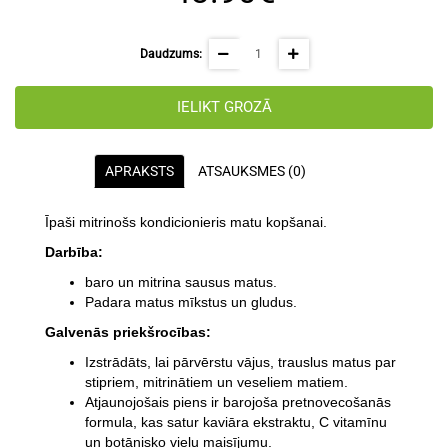
Daudzums:
IELIKT GROZĀ
APRAKSTS
ATSAUKSMES (0)
Īpaši mitrinošs kondicionieris matu kopšanai.
Darbība:
baro un mitrina sausus matus.
Padara matus mīkstus un gludus.
Galvenās priekšrocības:
Izstrādāts, lai pārvērstu vājus, trauslus matus par
stipriem, mitrinātiem un veseliem matiem.
Atjaunojošais piens ir barojoša pretnovecošanās
formula, kas satur kaviāra ekstraktu, C vitamīnu
un botānisko vielu maisījumu.