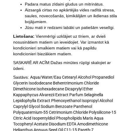
Padara matus zīdaini gludus un mitrinātus.
Aizsargā cirtas no apkārtējās vides radītā stresa,
saules, novecošanās, ķimikālijām un ikdienas stila
bojājumiem.
Jūsu mati ir redzami labāki un patiešām veselīgi.
Lietošana:
Vienmērīgi uzklājiet uz tīriem, ar dvieli
nosusinātiem matiem un ieveidojiet. Var izmantot kā
kondicionieri smalkiem matiem vai kā papildu
kondicionieri biezākiem matiem.
SASKARĒ AR ACĪM:Dažas minūtes rūpīgi skalojiet ar
ūdeni.
Sastāvs:
Aqua/Water/Eau Cetearyl Alcohol Propanediol
Glycerin Isododecane Behentrimonium Chloride
Dimethicone Isohexadecane Dicaprylyl Ether
Kappaphycus Alvarezii Extract Parfum Selaginella
Lepidophylla Extract Phenoxyethanol Isopropyl Alcohol
Caprylyl Glycol Sodium Benzoate Panthenol
Polyquaternium-55 Cetrimonium Chloride Polysilicone-15
Citric Acid Isopentyldiol Phospholipids Maris Aqua
Tocopheryl Acetate Disodium EDTA Amodimethicone
Helianthus Annuus Seed Oil C11-15 Pareth-7