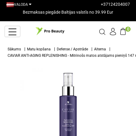
+37124204007
VALODA
Bezmaksas piegāde Baltijas valstīs no 39.99 Eur
0
Sākums
Matu kopšana
Defense / Apstrāde
Alterna
CAVIAR ANTI-AGING REPLENISHING - Mitrinošs matos atstājams pieniņš 147 