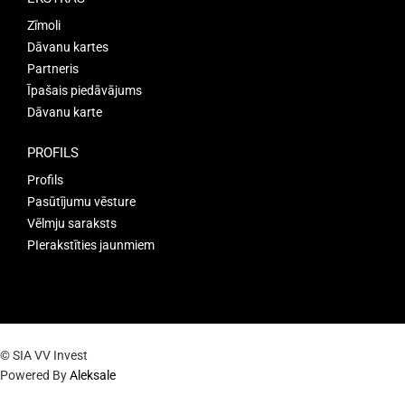
Zīmoli
Dāvanu kartes
Partneris
Īpašais piedāvājums
Dāvanu karte
PROFILS
Profils
Pasūtījumu vēsture
Vēlmju saraksts
PIerakstīties jaunmiem
© SIA VV Invest
Powered By
Aleksale