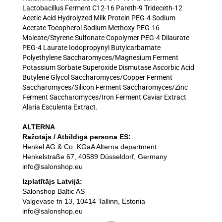
Lactobacillus Ferment C12-16 Pareth-9 Trideceth-12
Acetic Acid Hydrolyzed Milk Protein PEG-4 Sodium
Acetate Tocopherol Sodium Methoxy PEG-16
Maleate/Styrene Sulfonate Copolymer PEG-4 Dilaurate
PEG-4 Laurate Iodopropynyl Butylcarbamate
Polyethylene Saccharomyces/Magnesium Ferment
Potassium Sorbate Superoxide Dismutase Ascorbic Acid
Butylene Glycol Saccharomyces/Copper Ferment
Saccharomyces/Silicon Ferment Saccharomyces/Zinc
Ferment Saccharomyces/Iron Ferment Caviar Extract
Alaria Esculenta Extract
.
ALTERNA
Ražotājs / Atbildīgā persona ES:
Henkel AG & Co. KGaA Alterna department
Henkelstraße 67, 40589 Düsseldorf, Germany
info@salonshop.eu
Izplatītājs Latvijā:
Salonshop Baltic AS
Valgevase tn 13, 10414 Tallinn, Estonia
info@salonshop.eu