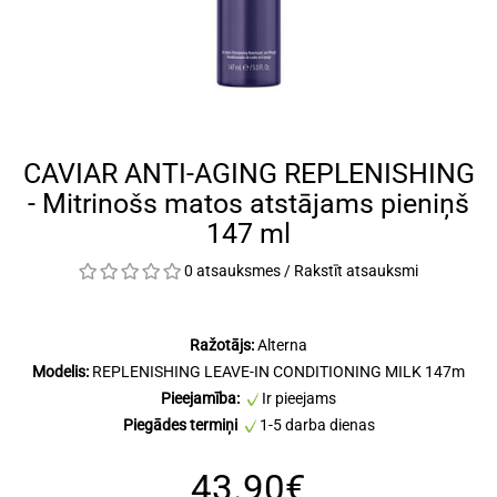
CAVIAR ANTI-AGING REPLENISHING
- Mitrinošs matos atstājams pieniņš
147 ml
0 atsauksmes
/
Rakstīt atsauksmi
Ražotājs:
Alterna
Modelis:
REPLENISHING LEAVE-IN CONDITIONING MILK 147m
Pieejamība:
Ir pieejams
Piegādes termiņi
1-5 darba dienas
43.90€