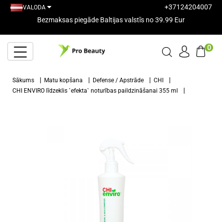
+37124204007
VALODA
Bezmaksas piegāde Baltijas valstīs no 39.99 Eur
0
Sākums
Matu kopšana
Defense / Apstrāde
CHI
CHI ENVIRO līdzeklis `efekta` noturības paildzināšanai 355 ml