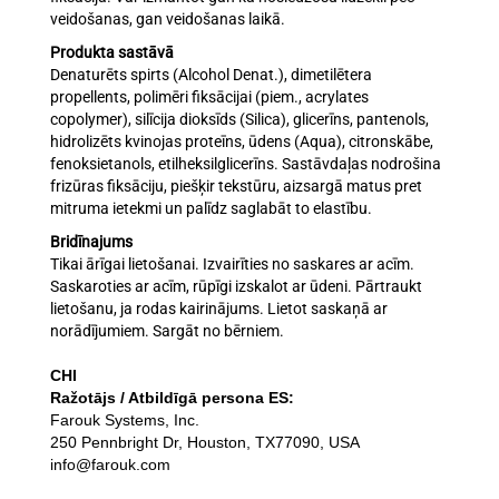
veidošanas, gan veidošanas laikā.
Produkta sastāvā
Denaturēts spirts (Alcohol Denat.), dimetilētera
propellents, polimēri fiksācijai (piem., acrylates
copolymer), silīcija dioksīds (Silica), glicerīns, pantenols,
hidrolizēts kvinojas proteīns, ūdens (Aqua), citronskābe,
fenoksietanols, etilheksilglicerīns. Sastāvdaļas nodrošina
frizūras fiksāciju, piešķir tekstūru, aizsargā matus pret
mitruma ietekmi un palīdz saglabāt to elastību.
Bridīnajums
Tikai ārīgai lietošanai. Izvairīties no saskares ar acīm.
Saskaroties ar acīm, rūpīgi izskalot ar ūdeni. Pārtraukt
lietošanu, ja rodas kairinājums. Lietot saskaņā ar
norādījumiem. Sargāt no bērniem.
CHI
Ražotājs / Atbildīgā persona ES:
Farouk Systems, Inc.
250 Pennbright Dr, Houston, TX77090, USA
info@farouk.com