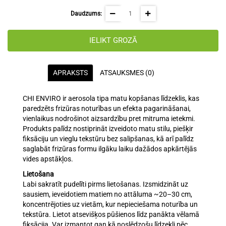
Daudzums:
IELIKT GROZĀ
APRAKSTS
ATSAUKSMES (0)
CHI ENVIRO ir aerosola tipa matu kopšanas līdzeklis, kas
paredzēts frizūras noturības un efekta pagarināšanai,
vienlaikus nodrošinot aizsardzību pret mitruma ietekmi.
Produkts palīdz nostiprināt izveidoto matu stilu, piešķir
fiksāciju un vieglu tekstūru bez salipšanas, kā arī palīdz
saglabāt frizūras formu ilgāku laiku dažādos apkārtējās
vides apstākļos.
Lietošana
Labi sakratīt pudelīti pirms lietošanas. Izsmidzināt uz
sausiem, ieveidotiem matiem no attāluma ~20–30 cm,
koncentrējoties uz vietām, kur nepieciešama noturība un
tekstūra. Lietot atsevišķos pūšienos līdz panākta vēlamā
fiksācija. Var izmantot gan kā noslēdzošu līdzekli pēc