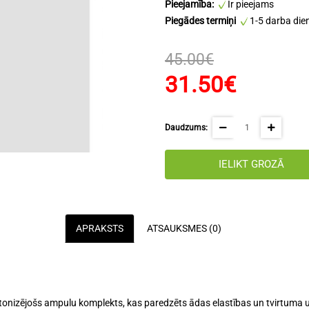
Pieejamība:
Ir pieejams
Piegādes termiņi
1-5 darba die
45.00€
31.50€
Daudzums:
IELIKT GROZĀ
APRAKSTS
ATSAUKSMES (0)
tonizējošs ampulu komplekts
, kas paredzēts ādas
elastības un tvirtuma 