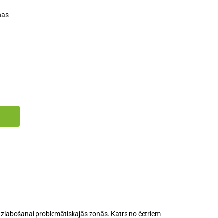
nas
uzlabošanai
problemātiskajās zonās. Katrs no četriem