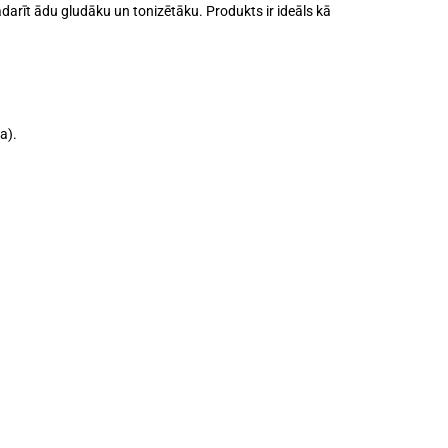
adarīt ādu gludāku un tonizētāku. Produkts ir ideāls kā
a).