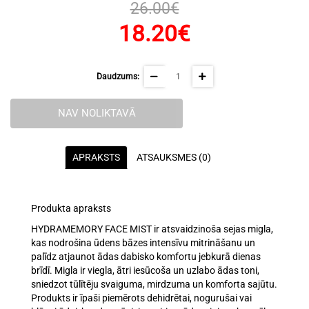
26.00€
18.20€
Daudzums:
NAV NOLIKTAVĀ
APRAKSTS
ATSAUKSMES (0)
Produkta apraksts
HYDRAMEMORY FACE MIST ir
atsvaidzinoša sejas migla
,
kas nodrošina
ūdens bāzes intensīvu mitrināšanu
un
palīdz atjaunot ādas dabisko komfortu jebkurā dienas
brīdī. Migla ir viegla, ātri iesūcoša un uzlabo ādas toni,
sniedzot
tūlītēju svaiguma, mirdzuma un komforta sajūtu
.
Produkts ir īpaši piemērots
dehidrētai, nogurušai vai