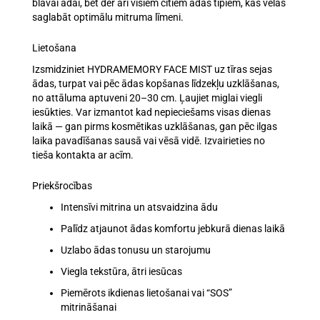
blāvai ādai
, bet der arī visiem citiem ādas tipiem, kas vēlas
saglabāt optimālu mitruma līmeni.
Lietošana
Izsmidziniet HYDRAMEMORY FACE MIST uz
tīras sejas
ādas
, turpat vai pēc ādas kopšanas līdzekļu uzklāšanas,
no attāluma aptuveni 20–30 cm
. Ļaujiet miglai viegli
iesūkties. Var izmantot
kad nepieciešams visas dienas
laikā
— gan pirms kosmētikas uzklāšanas, gan pēc ilgas
laika pavadīšanas sausā vai vēsā vidē. Izvairieties no
tieša kontakta ar acīm.
Priekšrocības
Intensīvi mitrina
un atsvaidzina ādu
Palīdz
atjaunot ādas komfortu
jebkurā dienas laikā
Uzlabo ādas
tonusu un starojumu
Viegla tekstūra, ātri iesūcas
Piemērots ikdienas lietošanai vai “SOS”
mitrināšanai