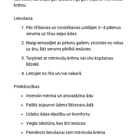
krēmu
.
Lietošana
Pēc
tīrīšanas un tonizēšanas
uzklājiet 3–4 pilienus
seruma uz
tīras sejas ādas
.
Maigi iemasējiet ar pirkstu galiem, virzoties no vidus
uz āru, līdz serums pilnībā iesūcies.
Turpiniet ar mitrinošu krēmu vai citu kopšanas
līdzekli.
Lietojiet
no rīta un/vai vakarā
.
Priekšrocības
Intensīvi
mitrina un atsvaidzina
ādu
Palīdz
atjaunot ūdens līdzsvaru
ādā
Uzlabo ādas
elastību un komfortu
Viegla tekstūra, kas
ātri iesūcas
Piemērots lietošanai zem mitrinoša krēma