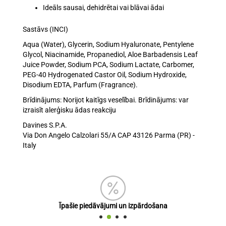
Ideāls sausai, dehidrētai vai blāvai ādai
Sastāvs (INCI)
Aqua (Water), Glycerin, Sodium Hyaluronate, Pentylene
Glycol, Niacinamide, Propanediol, Aloe Barbadensis Leaf
Juice Powder, Sodium PCA, Sodium Lactate, Carbomer,
PEG-40 Hydrogenated Castor Oil, Sodium Hydroxide,
Disodium EDTA, Parfum (Fragrance).
Brīdinājums: Norijot kaitīgs veselībai. Brīdinājums: var
izraisīt alerģisku ādas reakciju
Davines S.P.A.
Via Don Angelo Calzolari 55/A CAP 43126 Parma (PR) -
Italy
Īpašie piedāvājumi un izpārdošana