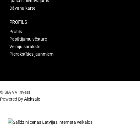
Īpašais piedāvājums
Dāvanu karte
PROFILS
Profils
Pasūtījumu vēsture
Vēlmju saraksts
PIerakstīties jaunmiem
© SIA VV Invest
Powered By
Aleksale