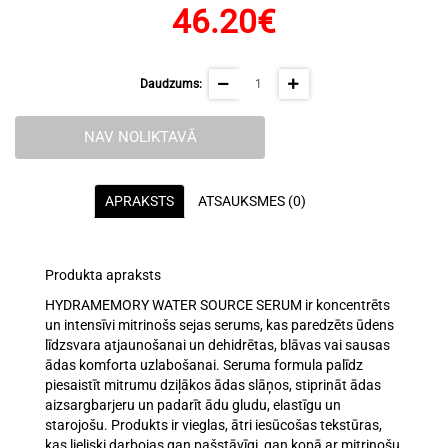
46.20€
Daudzums:
NAV NOLIKTAVĀ
APRAKSTS
ATSAUKSMES (0)
Produkta apraksts
HYDRAMEMORY WATER SOURCE SERUM ir
koncentrēts
un intensīvi mitrinošs sejas serums
, kas paredzēts
ūdens
līdzsvara atjaunošanai
un
dehidrētas, blāvas vai sausas
ādas
komforta uzlabošanai. Seruma formula palīdz
piesaistīt mitrumu dziļākos ādas slāņos
,
stiprināt ādas
aizsargbarjeru
un padarīt ādu
gludu, elastīgu un
starojošu
. Produkts ir vieglas, ātri iesūcošas tekstūras,
kas lieliski darbojas gan
pašstāvīgi
, gan
kopā ar mitrinošu