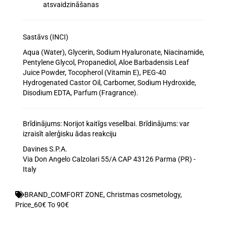
atsvaidzināšanas
Sastāvs (INCI)
Aqua (Water), Glycerin, Sodium Hyaluronate, Niacinamide,
Pentylene Glycol, Propanediol, Aloe Barbadensis Leaf
Juice Powder, Tocopherol (Vitamin E), PEG-40
Hydrogenated Castor Oil, Carbomer, Sodium Hydroxide,
Disodium EDTA, Parfum (Fragrance).
Brīdinājums: Norijot kaitīgs veselībai. Brīdinājums: var
izraisīt alerģisku ādas reakciju
Davines S.P.A.
Via Don Angelo Calzolari 55/A CAP 43126 Parma (PR) -
Italy
BRAND_COMFORT ZONE
,
Christmas cosmetology
,
Price_60€ To 90€