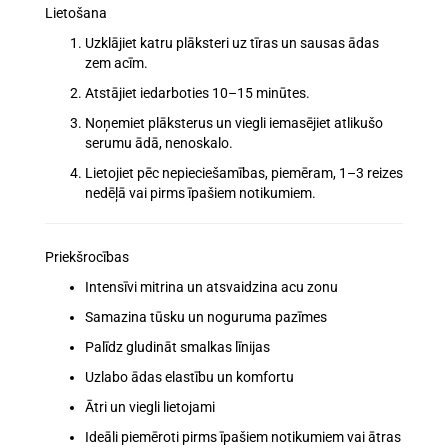
Lietošana
Uzklājiet katru plāksteri uz
tīras
un
sausas
ādas
zem acīm.
Atstājiet iedarboties
10–15 minūtes
.
Noņemiet plāksterus un viegli iemasējiet atlikušo
serumu ādā,
nenoskalo
.
Lietojiet pēc nepieciešamības, piemēram,
1–3 reizes
nedēļā
vai pirms īpašiem notikumiem.
Priekšrocības
Intensīvi mitrina un atsvaidzina
acu zonu
Samazina
tūsku un noguruma pazīmes
Palīdz
gludināt smalkas līnijas
Uzlabo
ādas elastību un komfortu
Ātri un viegli lietojami
Ideāli piemēroti pirms īpašiem notikumiem vai ātras