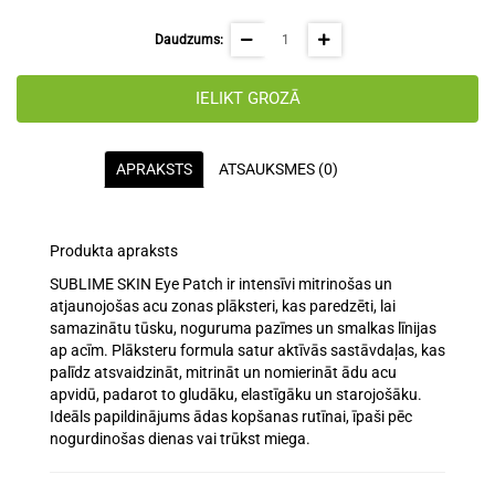
Daudzums:
IELIKT GROZĀ
APRAKSTS
ATSAUKSMES (0)
Produkta apraksts
SUBLIME SKIN Eye Patch ir
intensīvi mitrinošas un
atjaunojošas acu zonas plāksteri
, kas paredzēti, lai
samazinātu tūsku, noguruma pazīmes un smalkas līnijas
ap acīm. Plāksteru formula satur
aktīvās sastāvdaļas
, kas
palīdz
atsvaidzināt, mitrināt un nomierināt
ādu acu
apvidū, padarot to
gludāku, elastīgāku un starojošāku
.
Ideāls papildinājums ādas kopšanas rutīnai, īpaši pēc
nogurdinošas dienas vai trūkst miega.