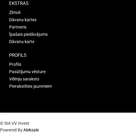
EKSTRAS
Zīmoli
Dāvanu kartes
Partneris
Īpašais piedāvājums
Dāvanu karte
PROFILS
Profils
Pasūtījumu vēsture
Vēlmju saraksts
PIerakstīties jaunmiem
© SIA VV Invest
Powered By
Aleksale