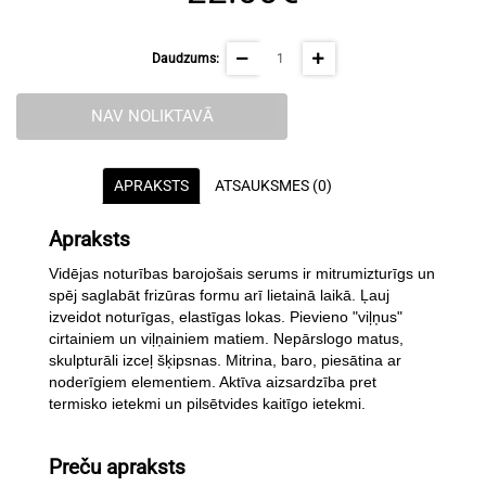
Daudzums:
NAV NOLIKTAVĀ
APRAKSTS
ATSAUKSMES (0)
Apraksts
Vidējas noturības barojošais serums ir mitrumizturīgs un
spēj saglabāt frizūras formu arī lietainā laikā. Ļauj
izveidot noturīgas, elastīgas lokas. Pievieno "viļņus"
cirtainiem un viļņainiem matiem. Nepārslogo matus,
skulpturāli izceļ šķipsnas. Mitrina, baro, piesātina ar
noderīgiem elementiem. Aktīva aizsardzība pret
termisko ietekmi un pilsētvides kaitīgo ietekmi.
Preču apraksts