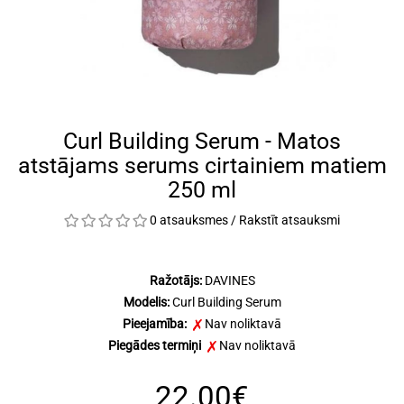
Curl Building Serum - Matos
atstājams serums cirtainiem matiem
250 ml
0 atsauksmes
/
Rakstīt atsauksmi
Ražotājs:
DAVINES
Modelis:
Curl Building Serum
Pieejamība:
Nav noliktavā
Piegādes termiņi
Nav noliktavā
22.00€