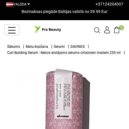
+37124204007
VALODA
Bezmaksas piegāde Baltijas valstīs no 39.99 Eur
0
Sākums
Matu kopšana
Serumi
DAVINES
Curl Building Serum - Matos atstājams serums cirtainiem matiem 250 ml