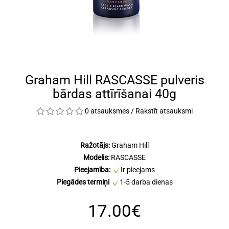
Graham Hill RASCASSE pulveris
bārdas attīrīšanai 40g
0 atsauksmes
/
Rakstīt atsauksmi
Ražotājs:
Graham Hill
Modelis:
RASCASSE
Pieejamība:
Ir pieejams
Piegādes termiņi
1-5 darba dienas
17.00€