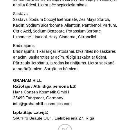
ar siltu ūdeni. Lietot pēc nepieciešamības.
Sastāvs:
Sastāvs: Sodium Cocoyl Isethionate, Zea Mays Starch,
Kaolin, Sodium Bicarbonate, Allantoin, Panthenol, Parfum,
Citric Acid, Sodium Benzoate, Potassium Sorbate,
Limonene, Linalool, Hexyl Cinnamal, Citronellol
Brīdinājums:
Brīdinājums: Tikai ārīgai lietošanai. Izvairīties no saskares
ar acīm. Saskaroties ar acīm, rūpīgi izskalot ar ūdeni.
Pārtraukt lietošanu, ja rodas kairinājums. Lietot saskaņā
ar norādījumiem. Sargāt no bērniem.
GRAHAM HILL
Ražotājs / Atbildīgā persona ES:
Hans Conzen Kosmetik GmbH
25499 Tangstedt, Germany
info@grahamhill-cosmetics.com
Izplatītājs Latvijā:
SIA "Pro Beauté OÚ" , Lielirbes iela 27, Rīga