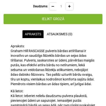
Daudzums:
IELIKT GROZĀ
APRAKSTS
ATSAUKSMES (0)
Apraksts:
Graham Hill RASCASSE pulveris bārdas attīrīšanai ir
inovatīvs un saudzīgs līdzeklis bārdas un sejas ādas
tīrīšanai. Pulveris, saskaroties ar ūdeni, pārvēršas maigās
putās, kas efektīvi attīra bārdu no netīrumiem, liekā
sebuma un veidošanas līdzekļu atlikumiem, nebojājot
ādas dabisko līdzsvaru. Tas palīdz uzturēt bārdu svaigu,
tīru un koptu, vienlaikus nodrošinot komforta sajūtu ādai.
Piemērots visiem bārdas un ādas tipiem, arī jutīgai ādai.
Kā lietot:
Kā lietot: Ieberiet nelielu daudzumu pulvera plaukstā,
pievienojiet ūdeni un saputojiet. Iemasējiet putās
samitrinātā bārdā un sejas ādā, pēc tam rūpīgi noskalojiet