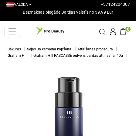
+37124204007
VALODA
Bezmaksas piegāde Baltijas valstīs no 39.99 Eur
0
Sākums
Sejas un ķermeņa kopšana
Attīrīšanas procedūra
Graham Hill
Graham Hill RASCASSE pulveris bārdas attīrīšanai 40g