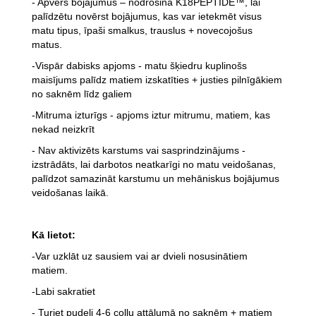
- Apvērš bojājumus – nodrošina K18PEPTIDE™, lai
palīdzētu novērst bojājumus, kas var ietekmēt visus
matu tipus, īpaši smalkus, trauslus + novecojošus
matus.
-Vispār dabisks apjoms - matu šķiedru kuplinošs
maisījums palīdz matiem izskatīties + justies pilnīgākiem
no saknēm līdz galiem
-Mitruma izturīgs - apjoms iztur mitrumu, matiem, kas
nekad neizkrīt
- Nav aktivizēts karstums vai sasprindzinājums -
izstrādāts, lai darbotos neatkarīgi no matu veidošanas,
palīdzot samazināt karstumu un mehāniskus bojājumus
veidošanas laikā.
Kā lietot:
-Var uzklāt uz sausiem vai ar dvieli nosusinātiem
matiem.
-Labi sakratiet
- Turiet pudeli 4-6 collu attālumā no saknēm + matiem