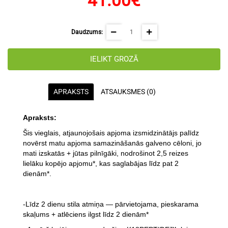
41.00€
Daudzums:
IELIKT GROZĀ
APRAKSTS
ATSAUKSMES (0)
Apraksts:
Šis vieglais, atjaunojošais apjoma izsmidzinātājs palīdz
novērst matu apjoma samazināšanās galveno cēloni, jo
mati izskatās + jūtas pilnīgāki, nodrošinot 2,5 reizes
lielāku kopējo apjomu*, kas saglabājas līdz pat 2
dienām*.
-Līdz 2 dienu stila atmiņa — pārvietojama, pieskarama
skaļums + atlēciens ilgst līdz 2 dienām*