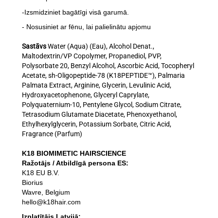
-Izsmidziniet bagātīgi visā garumā.
- Nosusiniet ar fēnu, lai palielinātu apjomu
Sastāvs
Water (Aqua) (Eau), Alcohol Denat.,
Maltodextrin/VP Copolymer, Propanediol, PVP,
Polysorbate 20, Benzyl Alcohol, Ascorbic Acid, Tocopheryl
Acetate, sh-Oligopeptide-78 (K18PEPTIDE™), Palmaria
Palmata Extract, Arginine, Glycerin, Levulinic Acid,
Hydroxyacetophenone, Glyceryl Caprylate,
Polyquaternium-10, Pentylene Glycol, Sodium Citrate,
Tetrasodium Glutamate Diacetate, Phenoxyethanol,
Ethylhexylglycerin, Potassium Sorbate, Citric Acid,
Fragrance (Parfum)
K18 BIOMIMETIC HAIRSCIENCE
Ražotājs / Atbildīgā persona ES:
K18 EU B.V.
Biorius
Wavre, Belgium
hello@k18hair.com
Izplatītājs Latvijā: