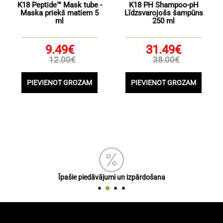
K18 Peptide™ Mask tube -
K18 PH Shampoo-pH
Maska priekš matiem 5
Līdzsvarojošs šampūns
ml
250 ml
9.49€
31.49€
12.00€
38.00€
PIEVIENOT GROZAM
PIEVIENOT GROZAM
Īpašie piedāvājumi un izpārdošana