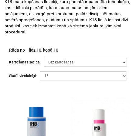
K18 matu kopšanas līdzekļi, kuru pamatā ir patentēta tehnoloģija,
kas ir klīniski pierādīts, ka atjauno matus no ķīmiskiem
bojājumiem, aizsargā pret karstumu, palīdz disciplinēt matus,
novērš sprogošanos, gludumu un spīdumu. K18 līnijā ietilpst divi
produkti, kas tiek izmantoti kopā kā sistēma jebkurai ķīmiskai
procedūrai.
Rāda no 1 līdz 10, kopā 10
Kārtošanas secība:
Skatīt vienlaicīgi: