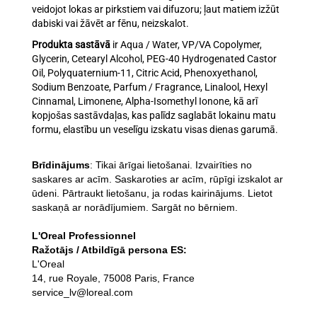
veidojot lokas ar pirkstiem vai difuzoru; ļaut matiem izžūt
dabiski vai žāvēt ar fēnu, neizskalot.
Produkta sastāvā
ir Aqua / Water, VP/VA Copolymer,
Glycerin, Cetearyl Alcohol, PEG-40 Hydrogenated Castor
Oil, Polyquaternium-11, Citric Acid, Phenoxyethanol,
Sodium Benzoate, Parfum / Fragrance, Linalool, Hexyl
Cinnamal, Limonene, Alpha-Isomethyl Ionone, kā arī
kopjošas sastāvdaļas, kas palīdz saglabāt lokainu matu
formu, elastību un veselīgu izskatu visas dienas garumā.
Brīdinājums
: Tikai ārīgai lietošanai. Izvairīties no
saskares ar acīm. Saskaroties ar acīm, rūpīgi izskalot ar
ūdeni. Pārtraukt lietošanu, ja rodas kairinājums. Lietot
saskaņā ar norādījumiem. Sargāt no bērniem.
L'Oreal Professionnel
Ražotājs / Atbildīgā persona ES:
L'Oreal
14, rue Royale, 75008 Paris, France
service_lv@loreal.com