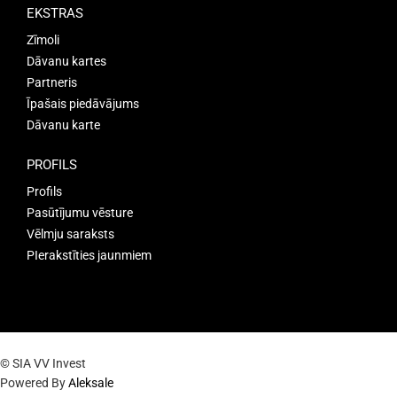
EKSTRAS
Zīmoli
Dāvanu kartes
Partneris
Īpašais piedāvājums
Dāvanu karte
PROFILS
Profils
Pasūtījumu vēsture
Vēlmju saraksts
PIerakstīties jaunmiem
© SIA VV Invest
Powered By
Aleksale