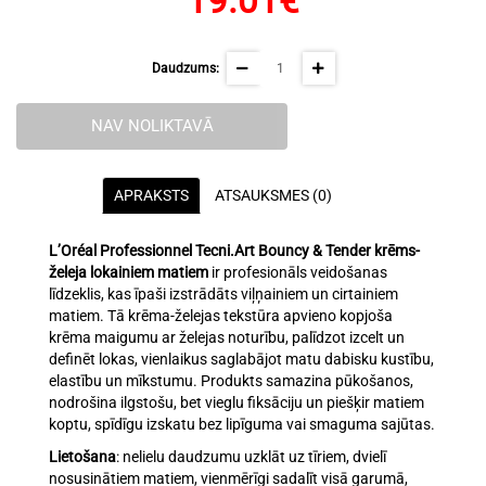
19.01€
Daudzums:
NAV NOLIKTAVĀ
APRAKSTS
ATSAUKSMES (0)
L’Oréal Professionnel
Tecni.Art Bouncy & Tender krēms-
želeja lokainiem matiem
ir profesionāls veidošanas
līdzeklis, kas īpaši izstrādāts viļņainiem un cirtainiem
matiem. Tā krēma-želejas tekstūra apvieno kopjoša
krēma maigumu ar želejas noturību, palīdzot izcelt un
definēt lokas, vienlaikus saglabājot matu dabisku kustību,
elastību un mīkstumu. Produkts samazina pūkošanos,
nodrošina ilgstošu, bet vieglu fiksāciju un piešķir matiem
koptu, spīdīgu izskatu bez lipīguma vai smaguma sajūtas.
Lietošana
: nelielu daudzumu uzklāt uz tīriem, dvielī
nosusinātiem matiem, vienmērīgi sadalīt visā garumā,