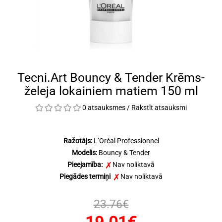
Tecni.Art Bouncy & Tender Krēms-
želeja lokainiem matiem 150 ml
0 atsauksmes
/
Rakstīt atsauksmi
Ražotājs:
L’Oréal Professionnel
Modelis:
Bouncy & Tender
Pieejamība:
Nav noliktavā
Piegādes termiņi
Nav noliktavā
23.76€