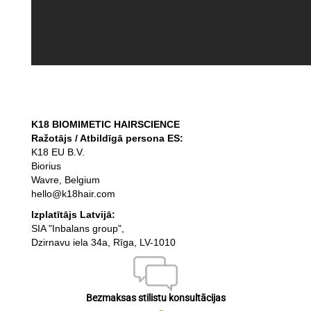
K18 BIOMIMETIC HAIRSCIENCE
Ražotājs / Atbildīgā persona ES:
K18 EU B.V.
Biorius
Wavre, Belgium
hello@k18hair.com
Izplatītājs Latvijā:
SIA "Inbalans group",
Dzirnavu iela 34a, Rīga, LV-1010
Bezmaksas stilistu konsultācijas