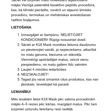
Sāciet vai turpiniet matu molekulāro atjaunošanu
mājās.
Vienīgā patentētā bioaktīvo peptīdu procedūra,
kas, kā klīniski pierādīts, novērš un atjauno ķīmisko
procedūru, termiskas un mehāniskas ieveidošanas
radītos bojājumus.
LIETOŠANA
:
Izmazgājiet ar šampūnu. NELIETOJIET
KONDICIONIERI! Rūpīgi nosusiniet dvielī.
Sāciet ar K18 Mask monētas lieluma daudzumu
un pievienojiet vairāk, ja nepieciešams, atkarībā
no matu garuma, biezuma un stāvokļa.
Vienmērīgi apstrādājiet matus, veicot vienu
piespiedienu, no matu galiem līdz saknēm.
Ļaujiet 4 minūtes iedarboties.
NEIZSKALOJIET!
Tagad jūs varat izmantot citus produktus, kas nav
jāizskalo. Ieveidojiet kā parasti.
UZMANĪBU!
Mēs iesakām lietot K18 Mask pēc salona procedūrām
mājās 4–5 reizes pēc kārtas, mazgājot matus. Pēc tam
turpiniet uzturošu lietošanu reizi nedēļā.