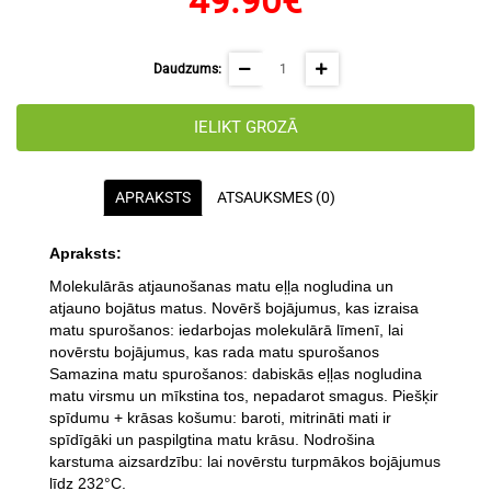
49.90€
Daudzums:
IELIKT GROZĀ
APRAKSTS
ATSAUKSMES (0)
Apraksts:
Molekulārās atjaunošanas matu eļļa nogludina un
atjauno bojātus matus. Novērš bojājumus, kas izraisa
matu spurošanos: iedarbojas molekulārā līmenī, lai
novērstu bojājumus, kas rada matu spurošanos
Samazina matu spurošanos: dabiskās eļļas nogludina
matu virsmu un mīkstina tos, nepadarot smagus. Piešķir
spīdumu + krāsas košumu: baroti, mitrināti mati ir
spīdīgāki un paspilgtina matu krāsu. Nodrošina
karstuma aizsardzību: lai novērstu turpmākos bojājumus
līdz 232°C.