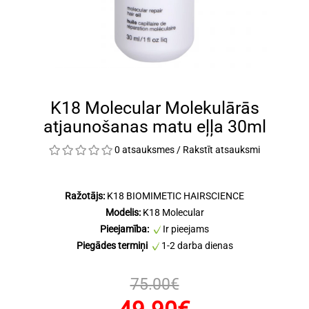
K18 Molecular Molekulārās
atjaunošanas matu eļļa 30ml
0 atsauksmes
/
Rakstīt atsauksmi
Ražotājs:
K18 BIOMIMETIC HAIRSCIENCE
Modelis:
K18 Molecular
Pieejamība:
Ir pieejams
Piegādes termiņi
1-2 darba dienas
75.00€