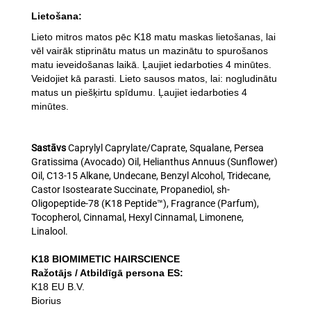
Lietošana:
Lieto mitros matos pēc K18 matu maskas lietošanas, lai
vēl vairāk stiprinātu matus un mazinātu to spurošanos
matu ieveidošanas laikā. Ļaujiet iedarboties 4 minūtes.
Veidojiet kā parasti. Lieto sausos matos, lai: nogludinātu
matus un piešķirtu spīdumu.
Ļ
aujiet
iedarboties
4
min
ū
tes
.
Sastāvs
Caprylyl Caprylate/Caprate, Squalane, Persea
Gratissima (Avocado) Oil, Helianthus Annuus (Sunflower)
Oil, C13-15 Alkane, Undecane, Benzyl Alcohol, Tridecane,
Castor Isostearate Succinate, Propanediol, sh-
Oligopeptide-78 (K18 Peptide™), Fragrance (Parfum),
Tocopherol, Cinnamal, Hexyl Cinnamal, Limonene,
Linalool.
K18 BIOMIMETIC HAIRSCIENCE
Ražotājs / Atbildīgā persona ES:
K18 EU B.V.
Biorius