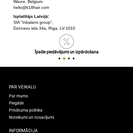
Wavre, Belgium
hello@k18hair.com
Izplatītājs Latvijā:
SIA "Inbalans group",
Dzirnavu iela 34a, Rīga, LV-1010
Īpašie piedāvājumi un izpārdošana
PAR VEIKALU
Par mums
Piegāde
Privātuma politika
Noteikumi un nosacījumi
INFORMĀCIJA